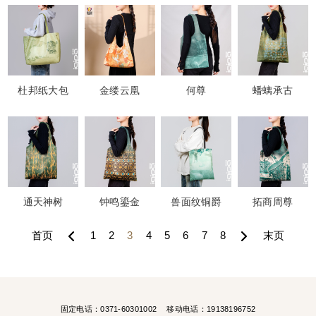
杜邦纸大包
金缕云凰
何尊
蟠螭承古
通天神树
钟鸣鎏金
兽面纹铜爵
拓商周尊
首页
1
2
3
4
5
6
7
8
末页
固定电话：0371-60301002
移动电话：19138196752