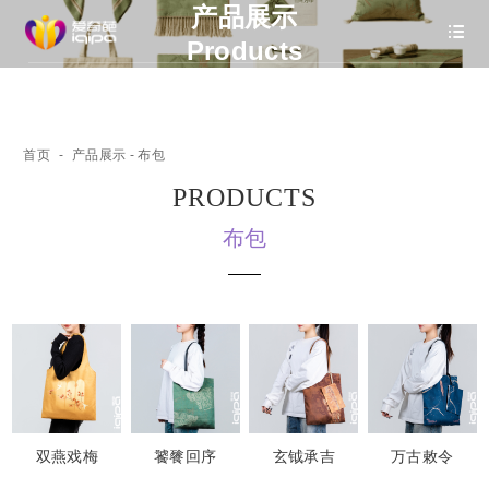
产品展示
Products
首页
-
产品展示
- 布包
PRODUCTS
布包
双燕戏梅
饕餮回序
玄钺承吉
万古敕令