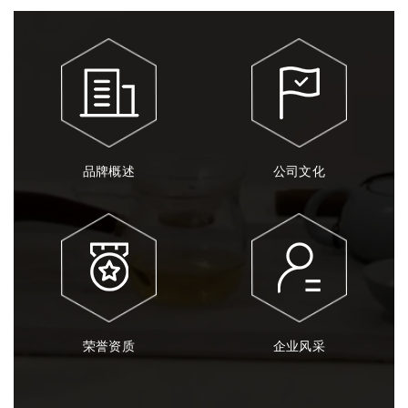
品牌概述
公司文化
荣誉资质
企业风采