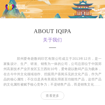
ABOUT IQIPA
关于我们
郑州爱奇葩数码印艺有限公司成立于2013年12月，是一
家集设计、生产、研发、销售为一体的公司，公司总部位于中国郑
州高新技术产业开发区玉兰西街10号，爱奇葩以数码产品为载体，
在古今中外文化领域创作、挖掘用户喜闻乐见的文化产品，作为产
品的核心属性；不仅仅是具有美观实用甚至功能性产品，这些产品
的文化属性被赋予核心竞争力；不是销售产品，而是销售文化……
查看更多