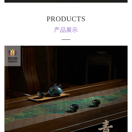
PRODUCTS
产品展示