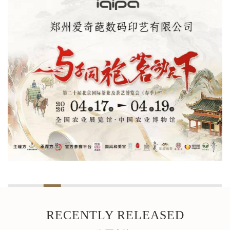
全国汉服模特大赛暨游园会圆满收官!
RECENTLY RELEASED