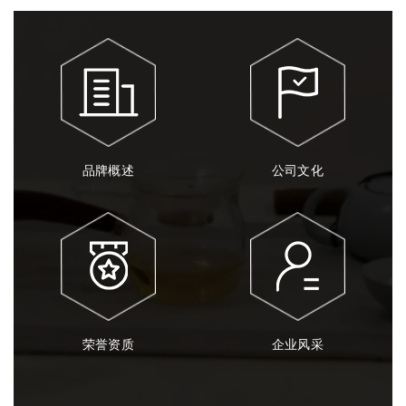
品牌概述
公司文化
荣誉资质
企业风采