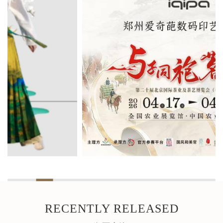
全国汉服模特大赛暨游园会圆满收官!
RECENTLY RELEASED