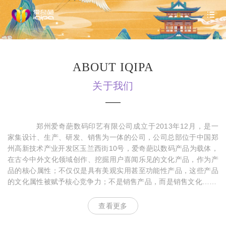
ABOUT IQIPA
关于我们
郑州爱奇葩数码印艺有限公司成立于2013年12月，是一
家集设计、生产、研发、销售为一体的公司，公司总部位于中国郑
州高新技术产业开发区玉兰西街10号，爱奇葩以数码产品为载体，
在古今中外文化领域创作、挖掘用户喜闻乐见的文化产品，作为产
品的核心属性；不仅仅是具有美观实用甚至功能性产品，这些产品
的文化属性被赋予核心竞争力；不是销售产品，而是销售文化……
查看更多