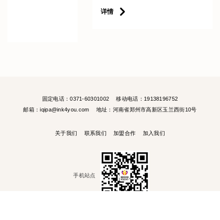
详情
固定电话：0371-60301002
移动电话：19138196752
邮箱：iqipa@ink4you.com
地址：河南省郑州市高新区玉兰西街10号
关于我们
联系我们
加盟合作
加入我们
手机站点
在线留言