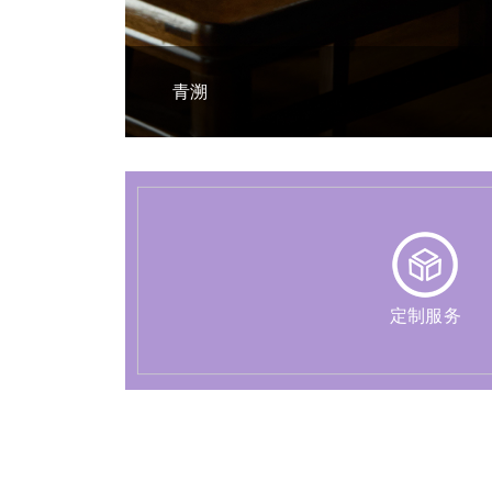
鱼藻映福
定制服务